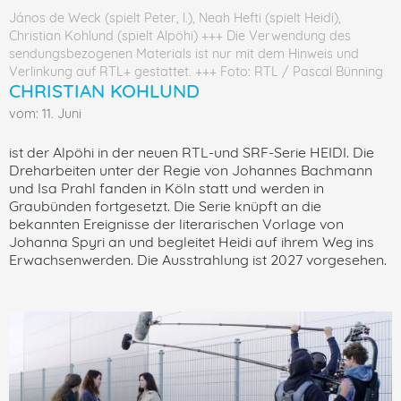
János de Weck (spielt Peter, l.), Neah Hefti (spielt Heidi),
Christian Kohlund (spielt Alpöhi) +++ Die Verwendung des
sendungsbezogenen Materials ist nur mit dem Hinweis und
Verlinkung auf RTL+ gestattet. +++ Foto: RTL / Pascal Bünning
CHRISTIAN KOHLUND
vom: 11. Juni
ist der Alpöhi in der neuen RTL-und SRF-Serie HEIDI. Die
Dreharbeiten unter der Regie von Johannes Bachmann
und Isa Prahl fanden in Köln statt und werden in
Graubünden fortgesetzt. Die Serie knüpft an die
bekannten Ereignisse der literarischen Vorlage von
Johanna Spyri an und begleitet Heidi auf ihrem Weg ins
Erwachsenwerden. Die Ausstrahlung ist 2027 vorgesehen.