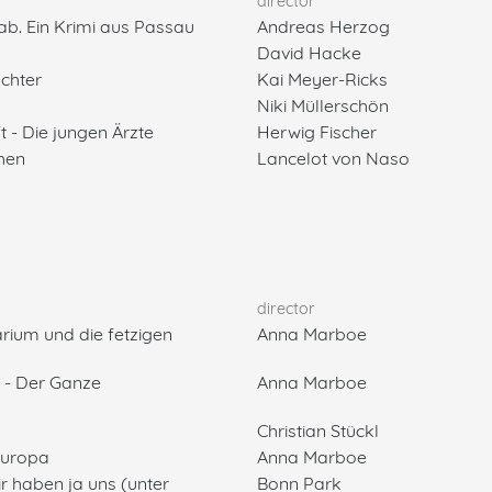
director
rab. Ein Krimi aus Passau
Andreas Herzog
David Hacke
chter
Kai Meyer-Ricks
Niki Müllerschön
t - Die jungen Ärzte
Herwig Fischer
hen
Lancelot von Naso
director
rium und die fetzigen
Anna Marboe
 - Der Ganze
Anna Marboe
Christian Stückl
Europa
Anna Marboe
wir haben ja uns (unter
Bonn Park