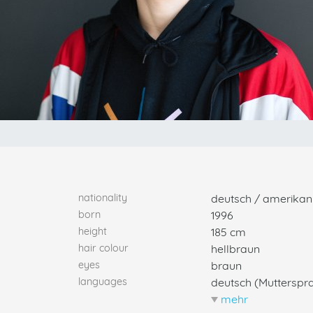
nationality
deutsch / amerikan
born
1996
height
185 cm
hair colour
hellbraun
eyes
braun
languages
deutsch (Muttersprac
mehr
weniger