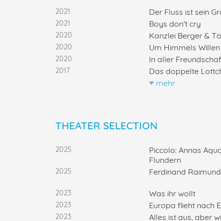
2021
Der Fluss ist sein G
2021
Boys don't cry
2020
Kanzlei Berger & Tö
2020
Um Himmels Willen
2020
In aller Freundschaf
2017
Das doppelte Lottc
mehr
weniger
THEATER SELECTION
2025
Piccolo: Annas Aqua
Flundern
2025
Ferdinand Raimund
2023
Was ihr wollt
2023
Europa flieht nach 
2023
Alles ist aus, aber 