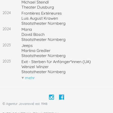
Michael Steindl
Theater Duisburg
2024
Frontières Extérieures
Luis August Krawen
Staatstheater Nürnberg
2024
Maria
David Bösch
Staatstheater Nürnberg
2023
Jeeps
Martina Gredler
Staatstheater Nürnberg
2023
Exit - Sterben für Anfänger*innen (UA)
Wenzel Winzer
Staatstheater Nürnberg
mehr
weniger
© Agentur Jovanović est. 1948