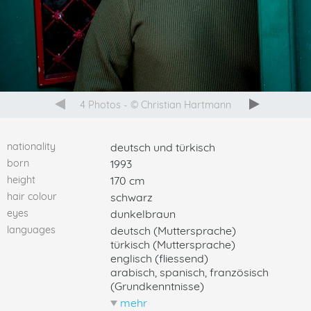
Previous
4 Photos
© Christian Hartmann
Next
nationality
deutsch und türkisch
born
1993
height
170 cm
hair colour
schwarz
eyes
dunkelbraun
languages
deutsch (Muttersprache)
türkisch (Muttersprache)
englisch (fliessend)
arabisch, spanisch, französisch
(Grundkenntnisse)
mehr
weniger